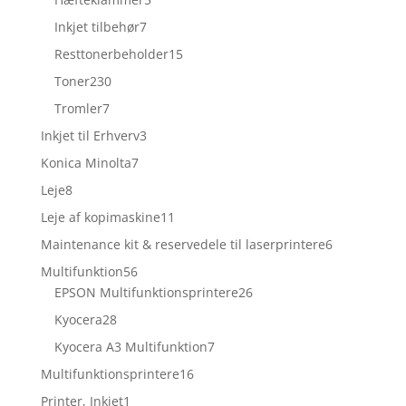
varer
7
Inkjet tilbehør
7
varer
15
Resttonerbeholder
15
varer
230
Toner
230
varer
7
Tromler
7
varer
3
Inkjet til Erhverv
3
varer
7
Konica Minolta
7
varer
8
Leje
8
varer
11
Leje af kopimaskine
11
varer
6
Maintenance kit & reservedele til laserprintere
6
varer
56
Multifunktion
56
varer
26
EPSON Multifunktionsprintere
26
varer
28
Kyocera
28
varer
7
Kyocera A3 Multifunktion
7
varer
16
Multifunktionsprintere
16
varer
1
Printer, Inkjet
1