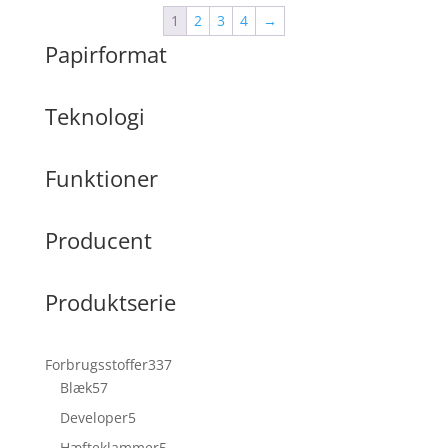
1
2
3
4
→
Papirformat
Teknologi
Funktioner
Producent
Produktserie
337
Forbrugsstoffer
337
57
varer
Blæk
57
varer
5
Developer
5
varer
5
Hæfteklammer
5