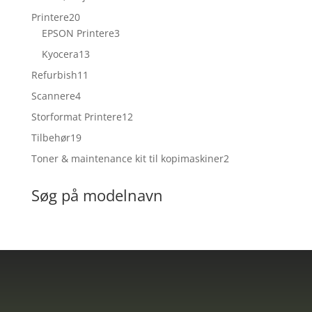
vare
20
Printere
20
varer
3
EPSON Printere
3
varer
13
Kyocera
13
varer
11
Refurbish
11
varer
4
Scannere
4
varer
12
Storformat Printere
12
varer
19
Tilbehør
19
varer
2
Toner & maintenance kit til kopimaskiner
2
varer
Søg på modelnavn