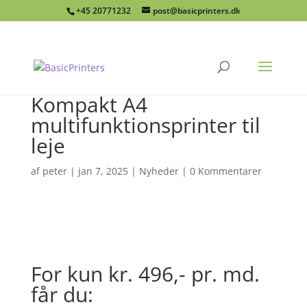
+45 20771232
post@basicprinters.dk
Kompakt A4
multifunktionsprinter til
leje
af
peter
|
jan 7, 2025
|
Nyheder
|
0 Kommentarer
For kun kr. 496,- pr. md.
får du: