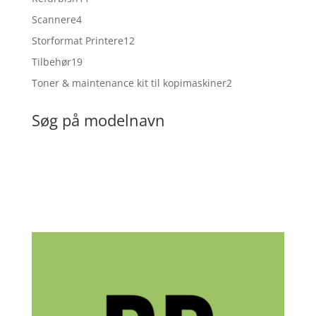
varer
4
Scannere
4
varer
12
Storformat Printere
12
varer
19
Tilbehør
19
varer
2
Toner & maintenance kit til kopimaskiner
2
varer
Søg på modelnavn