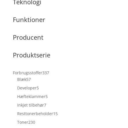
Teknologi
Funktioner
Producent
Produktserie
337
Forbrugsstoffer
337
57
varer
Blæk
57
varer
5
Developer
5
varer
5
Hæfteklammer
5
varer
7
Inkjet tilbehør
7
varer
15
Resttonerbeholder
15
varer
230
Toner
230