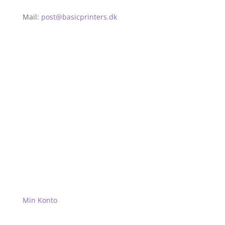
Mail:
post@basicprinters.dk
Salgs- og Leveringsbetingelser
Cookie Consent
Kundeoplysninger-betalingskort
Levering og returnering
Privatlivspolitik for Basic Printers
Læs om Basic Printers serviceftale
Shop
Kurv
Min Konto