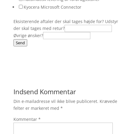
r
Kyocera Microsoft Connector
n
e
Eksisterende aftaler der skal tages højde for? Udstyr
der skal tages med retur?
Øvrige ønsker?
Send
Indsend Kommentar
Din e-mailadresse vil ikke blive publiceret.
Krævede
felter er markeret med
*
Kommentar
*