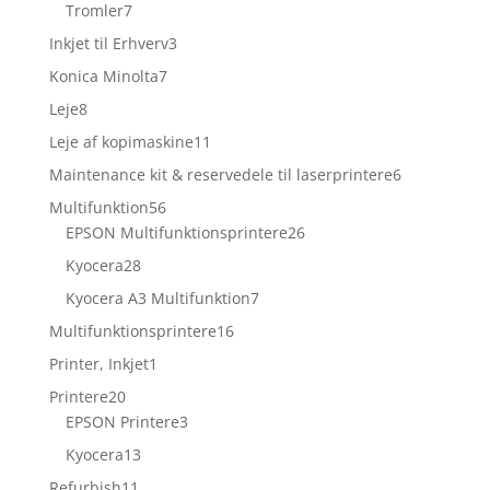
varer
7
Tromler
7
varer
3
Inkjet til Erhverv
3
varer
7
Konica Minolta
7
varer
8
Leje
8
varer
11
Leje af kopimaskine
11
varer
6
Maintenance kit & reservedele til laserprintere
6
varer
56
Multifunktion
56
varer
26
EPSON Multifunktionsprintere
26
varer
28
Kyocera
28
varer
7
Kyocera A3 Multifunktion
7
varer
16
Multifunktionsprintere
16
varer
1
Printer, Inkjet
1
vare
20
Printere
20
varer
3
EPSON Printere
3
varer
13
Kyocera
13
varer
11
Refurbish
11