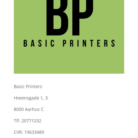
Basic Printers
Hveensgade 1, 3
8000 Aarhus C
Tlf. 20771232
CVR: 19633489