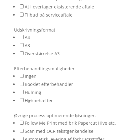
At i overtager eksisterende aftale
Tilbud på serviceaftale
Udskrivningsformat
A4
A3
Overstørrelse A3
m
Efterbehandlingsmuligheder
e
Ingen
d
Booklet efterbehandler
E
Hulning
m
Hjørnehæfter
a
i
Øvrige process optimerende løsninger:
l
Follow Me Print med brik Papercut Hive etc.
g
Scan med OCR tekstgenkendelse
e
Automatisk levering af forbrugsstoffer